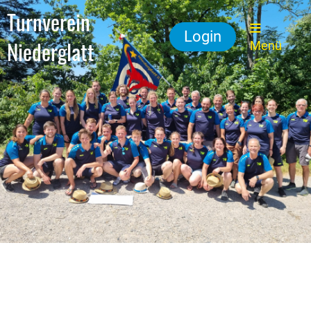
Turnverein
Login
Niederglatt
Menü