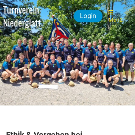
Turnverein
Login
Niederglatt
Menü